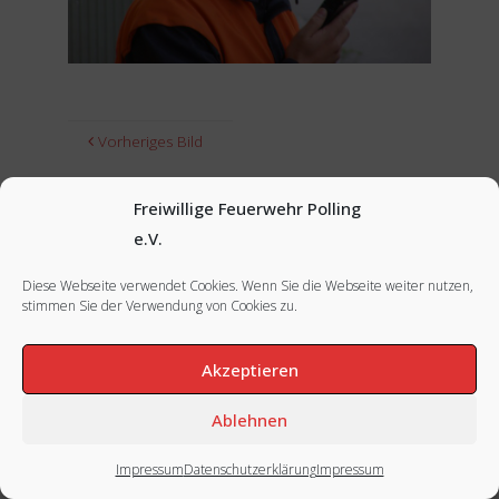
Vorheriges Bild
Nächstes Bild
Freiwillige Feuerwehr Polling
e.V.
Diese Webseite verwendet Cookies. Wenn Sie die Webseite weiter nutzen,
stimmen Sie der Verwendung von Cookies zu.
FACEBOOK
|
INSTAGRAM
|
IMPRESSUM
Akzeptieren
Ablehnen
Impressum
Datenschutzerklärung
Impressum