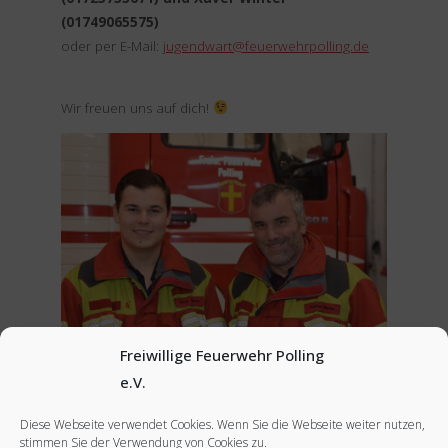
(01749065575)
oder per E-Mail:
jugendwart@feuerwehrpolling.de
Wir freuen uns auf dich!
Freiwillige Feuerwehr Polling
links: Xaver Winter, rechts: Mario Seidl
e.V.
Diese Webseite verwendet Cookies. Wenn Sie die Webseite weiter nutzen,
stimmen Sie der Verwendung von Cookies zu.