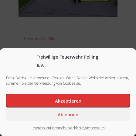
Vorheriges Bild
Nächstes Bild
Freiwillige Feuerwehr Polling
e.V.
Diese Webseite verwendet Cookies. Wenn Sie die Webseite weiter nutzen,
stimmen Sie der Verwendung von Cookies zu.
FACEBOOK
|
INSTAGRAM
|
IMPRESSUM
Akzeptieren
Ablehnen
Impressum
Datenschutzerklärung
Impressum