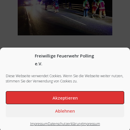
Freiwillige Feuerwehr Polling
Nächstes Bild
e.V.
Diese Webseite verwendet Cookies. Wenn Sie die Webseite weiter nutzen,
stimmen Sie der Verwendung von Cookies zu.
FACEBOOK
|
INSTAGRAM
|
IMPRESSUM
Akzeptieren
Ablehnen
Impressum
Datenschutzerklärung
Impressum