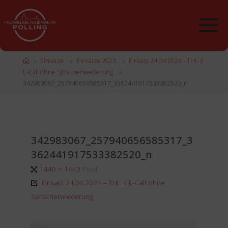
Zum
Inhalt
springen
Start
Einsätze
Einsätze 2023
Einsatz 24.04.2023 - THL 3
E-Call ohne Spracherwiederung
342983067_257940656585317_3362441917533382520_n
342983067_257940656585317_3
362441917533382520_n
Originalgröße
1440 × 1440
Pixel
Einsatz 24.04.2023 – THL 3 E-Call ohne
Spracherwiederung