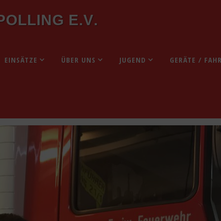
P
O
L
L
I
N
G
E
.
V
.
EINSÄTZE
ÜBER UNS
JUGEND
GERÄTE / FAH