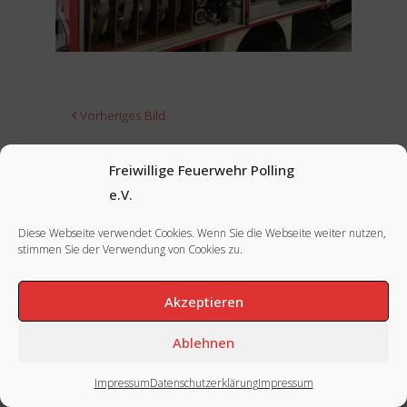
Vorheriges Bild
Nächstes Bild
Freiwillige Feuerwehr Polling
e.V.
Diese Webseite verwendet Cookies. Wenn Sie die Webseite weiter nutzen,
stimmen Sie der Verwendung von Cookies zu.
FACEBOOK
|
INSTAGRAM
|
IMPRESSUM
Akzeptieren
Ablehnen
Impressum
Datenschutzerklärung
Impressum