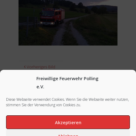
Vorheriges Bild
Freiwillige Feuerwehr Polling
Nächstes Bild
e.V.
Diese Webseite verwendet Cookies. Wenn Sie die Webseite weiter nutzen,
stimmen Sie der Verwendung von Cookies zu.
FACEBOOK
|
INSTAGRAM
|
IMPRESSUM
Akzeptieren
Ablehnen