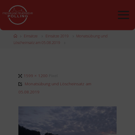
Zum
Inhalt
springen
Start
Einsätze
Einsätze 2019
Monatsübung und
Löscheinsatz am 05.08.2019
Originalgröße
1599 × 1200
Pixel
Monatsübung und Löscheinsatz am
05.08.2019