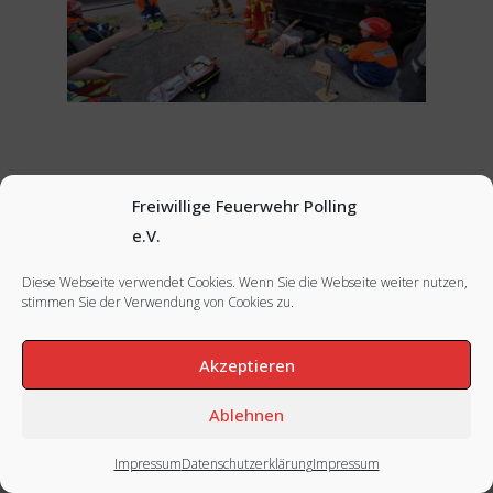
Freiwillige Feuerwehr Polling
e.V.
Diese Webseite verwendet Cookies. Wenn Sie die Webseite weiter nutzen,
FACEBOOK
|
INSTAGRAM
|
IMPRESSUM
stimmen Sie der Verwendung von Cookies zu.
Akzeptieren
Ablehnen
Impressum
Datenschutzerklärung
Impressum