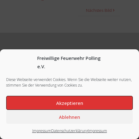
Nächstes Bild
FACEBOOK
|
INSTAGRAM
|
IMPRESSUM
Freiwillige Feuerwehr Polling
e.V.
Diese Webseite verwendet Cookies. Wenn Sie die Webseite weiter nutzen,
stimmen Sie der Verwendung von Cookies zu.
Akzeptieren
Ablehnen
Impressum
Datenschutzerklärung
Impressum