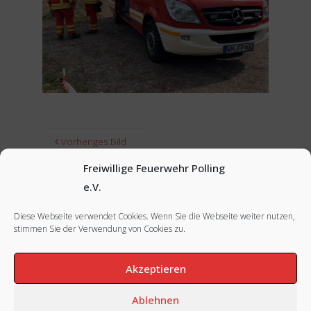
Vorheriges Bild
Freiwillige Feuerwehr Polling
Nächstes Bild
e.V.
Diese Webseite verwendet Cookies. Wenn Sie die Webseite weiter nutzen,
stimmen Sie der Verwendung von Cookies zu.
FACEBOOK
|
INSTAGRAM
|
IMPRESSUM
Akzeptieren
Ablehnen