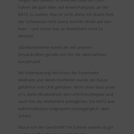
Wegen des starken Schneefalls hatte ein LKW-
Fahrer die gute Idee, auf einem Parkplatz an der
B472 zu warten. Was er nicht ahnte: Ein Baum hielt
der Schneelast nicht stand, krachte direkt auf sein
Auto – und schon war an Weiterfahrt nicht zu
denken!
Glücklicherweise waren wir mit unseren
Einsatzkräften gerade vor Ort. Wir übernahmen
kurzerhand:
Mit Unterstützung des Krans der Feuerwehr
Weilheim und deren Drehleiter wurde der Baum
gefahrlos vom LKW gehoben. Nicht ohne dass unser
LF-L dank Allradantrieb! den LKW freischleppte und
auch ihm die Weiterfahrt ermöglichte. Die B472 war
währenddessen vollgesperrt (unumgänglich, aber
sicher).
Moral von der Geschicht’? Im Schnee warten ist gut