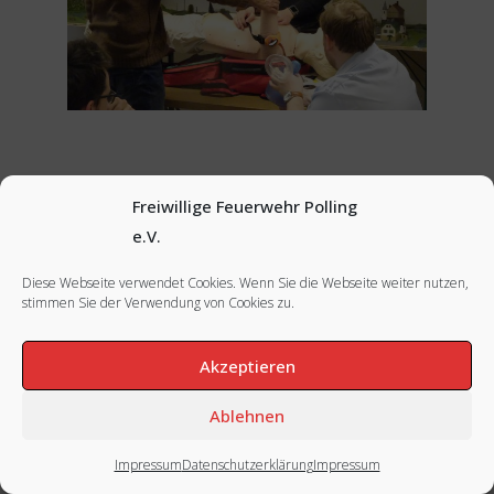
Nächstes Bild
Freiwillige Feuerwehr Polling
e.V.
Diese Webseite verwendet Cookies. Wenn Sie die Webseite weiter nutzen,
stimmen Sie der Verwendung von Cookies zu.
FACEBOOK
|
INSTAGRAM
|
IMPRESSUM
Akzeptieren
Ablehnen
Impressum
Datenschutzerklärung
Impressum