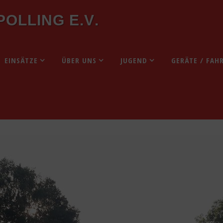
P
O
L
L
I
N
G
E
.
V
.
EINSÄTZE
ÜBER UNS
JUGEND
GERÄTE / FAH