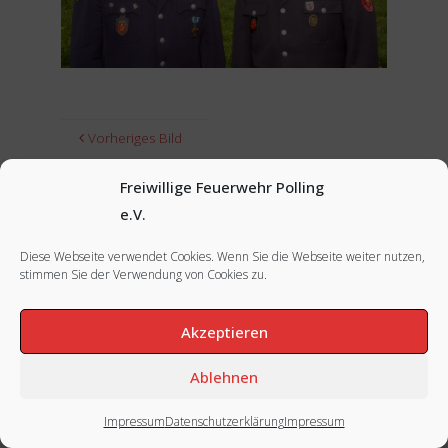
Vorheriges Bild
Nächstes Bild
Freiwillige Feuerwehr Polling
e.V.
Diese Webseite verwendet Cookies. Wenn Sie die Webseite weiter nutzen,
stimmen Sie der Verwendung von Cookies zu.
FACEBOOK
|
INSTAGRAM
|
IMPRESSUM
Akzeptieren
Ablehnen
Impressum
Datenschutzerklärung
Impressum