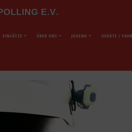
P
O
L
L
I
N
G
E
.
V
.
EINSÄTZE
ÜBER UNS
JUGEND
GERÄTE / FAH
i 2019