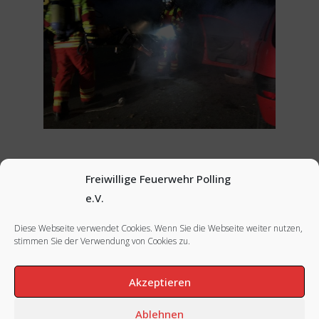
Freiwillige Feuerwehr Polling
Vorheriges Bild
e.V.
Diese Webseite verwendet Cookies. Wenn Sie die Webseite weiter nutzen,
stimmen Sie der Verwendung von Cookies zu.
FACEBOOK
|
INSTAGRAM
|
IMPRESSUM
Akzeptieren
Ablehnen