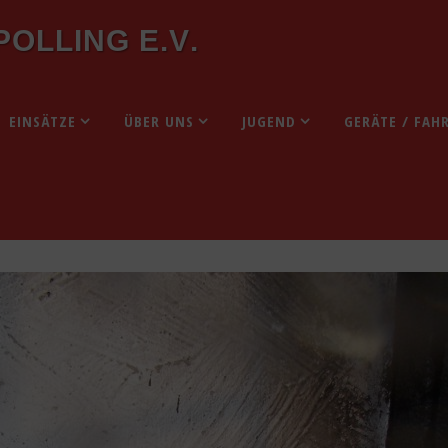
P
O
L
L
I
N
G
E
.
V
.
EINSÄTZE
ÜBER UNS
JUGEND
GERÄTE / FAH