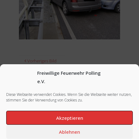
Vorheriges Bild
Freiwillige Feuerwehr Polling
Nächstes Bild
e.V.
Diese Webseite verwendet Cookies. Wenn Sie die Webseite weiter nutzen,
stimmen Sie der Verwendung von Cookies zu.
FACEBOOK
|
INSTAGRAM
|
IMPRESSUM
Akzeptieren
Ablehnen