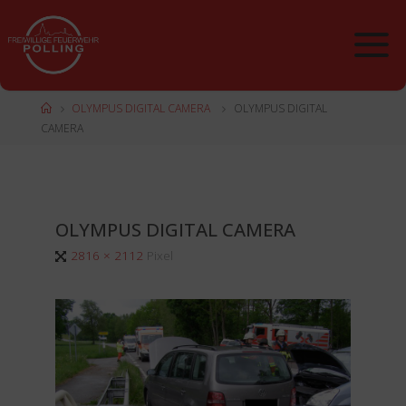
Zum
Inhalt
springen
Start
OLYMPUS DIGITAL CAMERA
OLYMPUS DIGITAL
CAMERA
OLYMPUS DIGITAL CAMERA
Originalgröße
2816 × 2112
Pixel