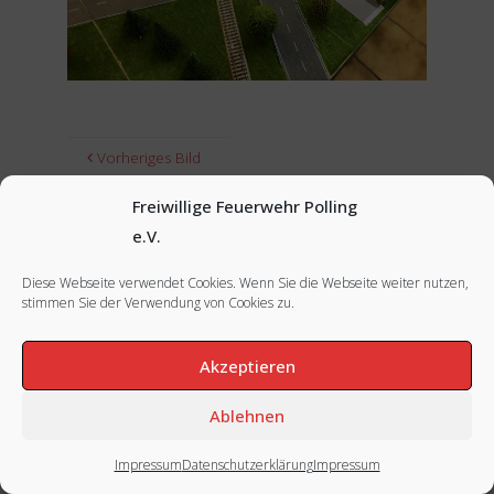
Vorheriges Bild
Nächstes Bild
Freiwillige Feuerwehr Polling
e.V.
Diese Webseite verwendet Cookies. Wenn Sie die Webseite weiter nutzen,
stimmen Sie der Verwendung von Cookies zu.
FACEBOOK
|
INSTAGRAM
|
IMPRESSUM
Akzeptieren
Ablehnen
Impressum
Datenschutzerklärung
Impressum