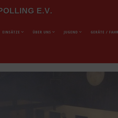
P
O
L
L
I
N
G
E
.
V
.
EINSÄTZE
ÜBER UNS
JUGEND
GERÄTE / FAH
rz 2019