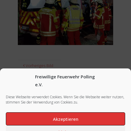
Vorheriges Bild
Freiwillige Feuerwehr Polling
Nächstes Bild
e.V.
Diese Webseite verwendet Cookies. Wenn Sie die Webseite weiter nutzen,
stimmen Sie der Verwendung von Cookies zu.
FACEBOOK
|
INSTAGRAM
|
IMPRESSUM
Akzeptieren