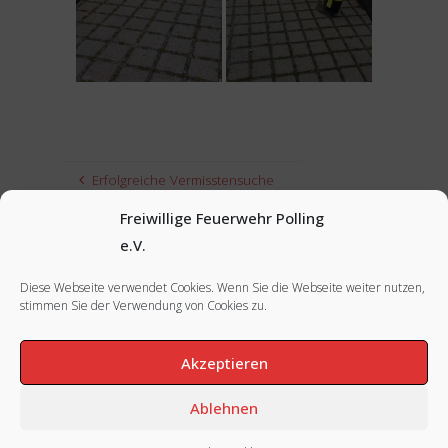
Erfolgreiche Vermisstensuche
Freiwillige Feuerwehr Polling
Monatsübung Juli 2019
e.V.
Diese Webseite verwendet Cookies. Wenn Sie die Webseite weiter nutzen,
stimmen Sie der Verwendung von Cookies zu.
FACEBOOK
|
INSTAGRAM
|
IMPRESSUM
Akzeptieren
Ablehnen