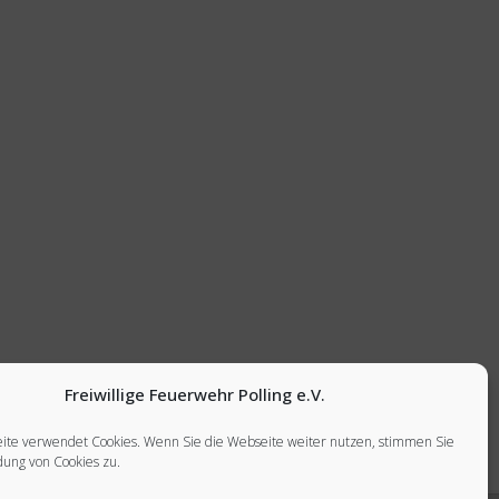
Freiwillige Feuerwehr Polling e.V.
rkehrsunfall mit eingeklemmter Person
ite verwendet Cookies. Wenn Sie die Webseite weiter nutzen, stimmen Sie
ung von Cookies zu.