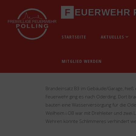
Zum
F
E
U
E
R
W
E
H
R
Inhalt
springen
Start
Einsätze
Einsätze 2020
Einsatz 03.
STARTSEITE
AKTUELLES
MITGLIED WERDEN
Einsatz 03.12.2020 – Brand
Brandeinsatz B3 im Gebäude/Garage, hieß 
Feuerwehr ging es nach Oderding. Dort bra
bauten eine Wasserversorgung für die Ode
Weilheim i.OB war mit Drehleiter und zwei
Wehren konnte Schlimmeres verhindert werd