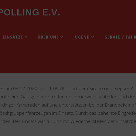
P
O
L
L
I
N
G
E
.
V
.
12.2020 – Brandeinsatz in Oderding
EINSÄTZE
ÜBER UNS
JUGEND
GERÄTE / FAH
einsatz in Oderding
es am 03.12.2020 um 11.09 Uhr nachdem Sirene und Piepser Alar
nnte eine Garage bei Eintreffen der Feuerwehr lichterloh und dr
rdinger Kameraden auf und unterstützten bei der Brandbekämpfun
 Löschgruppenfahrzeugen im Einsatz. Durch das beherzte Eingrei
en. Der Einsatz war für uns mit Wiederherstellen der Einsatzbe