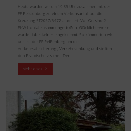
Heute wurden wir um 19.39 Uhr zusammen mit der
FF Peissenberg zu einem Verkehsunfall auf die
Kreuzung ST2057/B472 alarmiert. Vor Ort sind 2
PKW frontal zusammengestoßen. Glücklicherweise
wurde dabei keiner eingeklemmt. So kümmerten wir
uns mit der FF Peißenberg um die
Verkehrsabsicherung , Verkehrslenkung und stellten
den Brandschutz sicher. Den…
"Einsazu
Mehr dazu
27.06.2025
–
VU
B472"