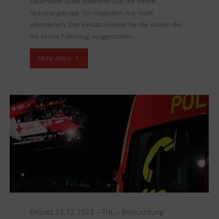
Feuerwehr Stadt Weilheim i.OB mit einem
Sicherungstrupp. Ein Eingreifen war nicht
erforderlich. Der Einsatz konnte für die sieben die
mit einem Fahrzeug ausgerückten…
"Einsatz
Mehr dazu
19.12.2023
–
Rauchentwicklung
B3"
Einsatz 15.12.2023 – THL – Beleuchtung