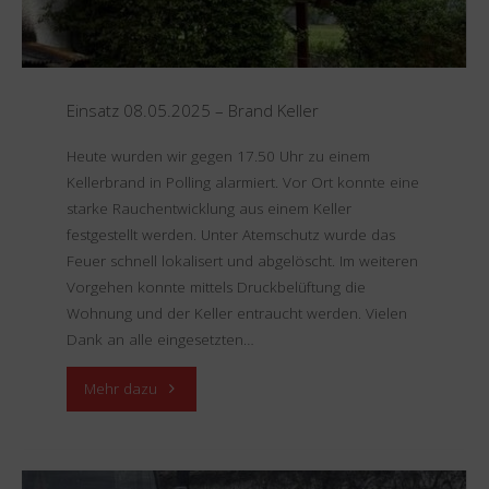
Einsatz 08.05.2025 – Brand Keller
Heute wurden wir gegen 17.50 Uhr zu einem
Kellerbrand in Polling alarmiert. Vor Ort konnte eine
starke Rauchentwicklung aus einem Keller
festgestellt werden. Unter Atemschutz wurde das
Feuer schnell lokalisert und abgelöscht. Im weiteren
Vorgehen konnte mittels Druckbelüftung die
Wohnung und der Keller entraucht werden. Vielen
Dank an alle eingesetzten…
"Einsatz
Mehr dazu
08.05.2025
–