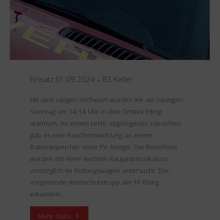
St2058"
Einsatz 01.09.2024 – B3 Keller
Mit dem obigen Stichwort wurden wir am heutigen
Sonntag um 14.14 Uhr in den Ortsteil Etting
alarmiert. An einem recht abgelegenen Häuschen
gab es eine Rauchentwicklung an einem
Batteriespeicher einer PV Anlage. Die Bewohner
wurden mit einer leichten Raugasintoxikation
vorsorglich im Rettungswagen untersucht. Der
vorgehende Atemschutztrupp der FF Etting
erkundete…
"Einsatz
Mehr dazu