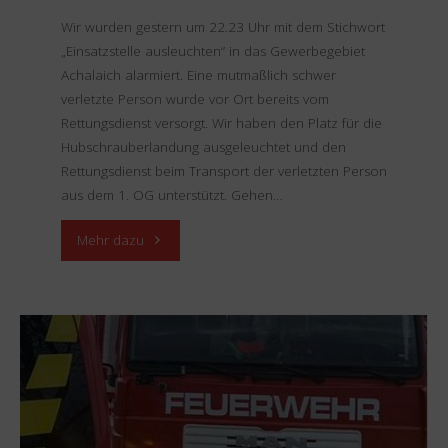
Wir wurden gestern um 22.23 Uhr mit dem Stichwort
„Einsatzstelle ausleuchten“ in das Gewerbegebiet
Achalaich alarmiert. Eine mutmaßlich schwer
verletzte Person wurde vor Ort bereits vom
Rettungsdienst versorgt. Wir haben den Platz für die
Hubschrauberlandung ausgeleuchtet und den
Rettungsdienst beim Transport der verletzten Person
aus dem 1. OG unterstützt. Gehen…
"Einsatz
Mehr dazu
15.12.2023
–
THL
–
Beleuchtung"