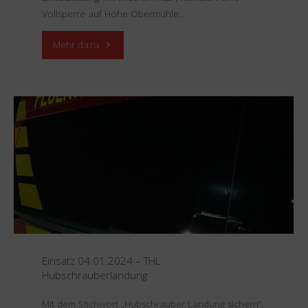
Vollsperre auf Höhe Obermühle…
"Einsatz
Mehr dazu
06.01.2024
–
VU
Person
geklemmt"
Einsatz 04.01.2024 – THL
Hubschrauberlandung
Mit dem Stichwort „Hubschrauber Landung sichern“,