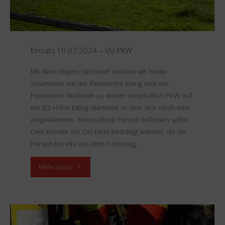
Einsatz 10.07.2024 – VU PKW
Mit dem obigen Stichwort wurden wir heute
zusammen mit der Feuerwehr Etting und der
Feuerwehr Weilheim zu einem verunfallten PKW auf
die B2 Höhe Etting alarmiert, in dem sich noch eine
eingeklemmte, bewusstlose Person befinden sollte.
Dies konnte vor Ort nicht bestätigt werden, da die
Person bereits aus dem Fahrzeug…
"Einsatz
Mehr dazu
10.07.2024
–