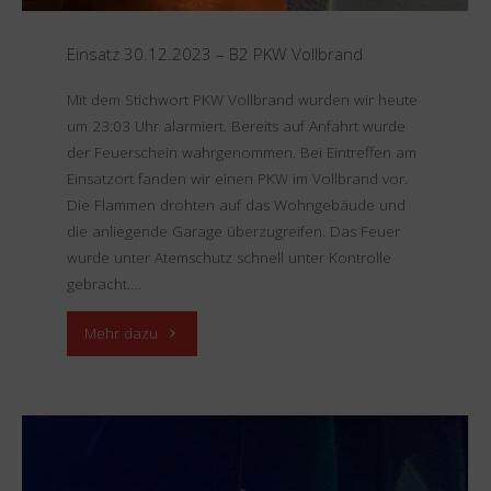
Einsatz 30.12.2023 – B2 PKW Vollbrand
Mit dem Stichwort PKW Vollbrand wurden wir heute
um 23:03 Uhr alarmiert. Bereits auf Anfahrt wurde
der Feuerschein wahrgenommen. Bei Eintreffen am
Einsatzort fanden wir einen PKW im Vollbrand vor.
Die Flammen drohten auf das Wohngebäude und
die anliegende Garage überzugreifen. Das Feuer
wurde unter Atemschutz schnell unter Kontrolle
gebracht.…
"Einsatz
Mehr dazu
30.12.2023
–
B2